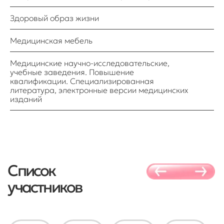
Работниками организаций
здравоохранения регионов
Здоровый образ жизни
страны
Представителями
Медицинская мебель
правительства
Медицинские научно-исследовательские,
Лидерами
учебные заведения. Повышение
мнений
квалификации. Специализированная
литература, электронные версии медицинских
изданий
Партнеры