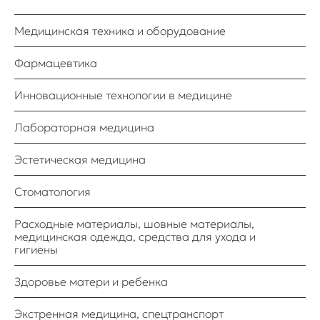
Медицинская техника и оборудование
Научным
сообществом
Фармацевтика
Специалистами
медицинской
отрасли
Инновационные технологии в медицине
Инвесторами
Лабораторная медицина
Профильными
Эстетическая медицина
ассоциациями
Стоматология
Производителями
Расходные материалы, шовные материалы,
медицинская одежда, средства для ухода и
Оптовыми и
гигиены
розничными
продавцами
Здоровье матери и ребенка
Представителями
частной медицины
Экстренная медицина, спецтранспорт