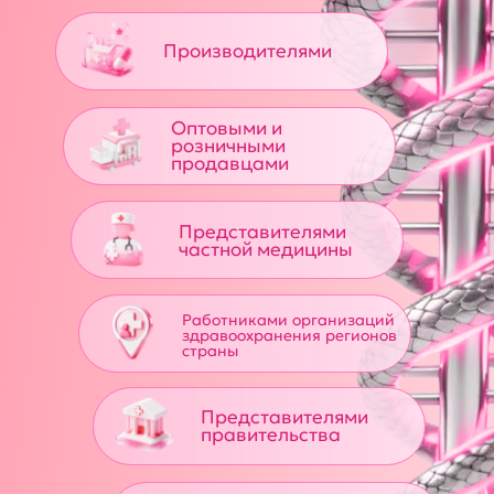
Забронировать стенд
Презентация
Итоги
Варианты стендов
Семинар "Эффективное участие"
Видео-отзывы
Посетителям
Получить билет на выставку
Список участников
Деловая программа
Время и место проведения
Партнерам
Подать заявку на партнерство
Партнерские возможности
Презентация