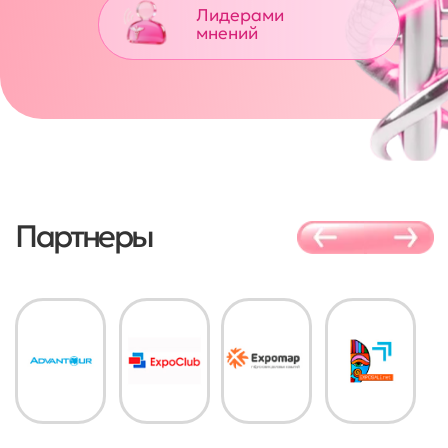
Наши проекты
Знаете ли вы, что у нас есть
рассылка новостей? Подпишитесь, и
мы будем держать вас в
курсе важной информации.
Для тех, кто хочет знать больше.
© Biexpo, Все права защищены.