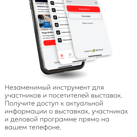
Цифры
и факты
Выставка входит в пятерку
крупнейших выставок по
здравоохранению в Центрально-
Азиатском регионе
90
20
+
лет
ПРОВЕДЕНИЯ
КОМПАНИЙ-
ВЫСТАВОК
УЧАСТНИЦ
3800
м²
ПЛОЩАДЬ ЭКСПОЗИЦИИ
10
3800