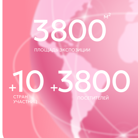
Уникальная возможность!
Станьте важной частью выставки
MedExpo и ярко выделите Вашу
компанию среди ведущих игроков
рынка.
Презентация
Разделы
выставки