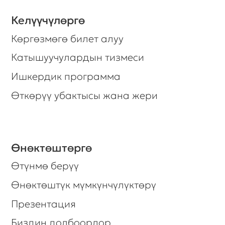
Өткөрүү убактысы жана жери
Өнөктөштөргө
Өтүнмө берүү
Өнөктөштүк мүмкүнчүлүктөрү
Презентация
Биздин долбоорлор
Билесизби, бизде жаңылыктарды
таратуу кызматы бар?
Катталыңыз, жана биз сизди
маанилүү маалыматтар менен өз
убагында кабардар кылып турабыз.
Көбүрөөк билүүнү каалагандар
үчүн.