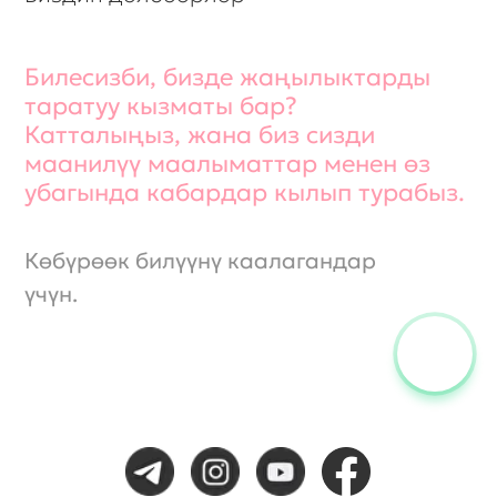
© Biexpo, бардык укуктар корголгон.