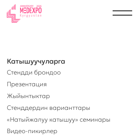
Катышуучуларга
Стендди брондоо
Презентация
Жыйынтыктар
Стенддердин варианттары
«Натыйжалуу катышуу» семинары
Видео-пикирлер
Келүүчүлөргө
Көргөзмөгө билет алуу
Катышуучулардын тизмеси
Ишкердик программа